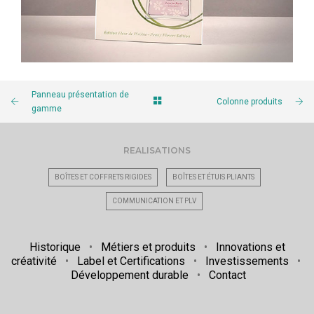
Panneau présentation de
Colonne produits
gamme
REALISATIONS
BOÎTES ET COFFRETS RIGIDES
BOÎTES ET ÉTUIS PLIANTS
COMMUNICATION ET PLV
Historique
•
Métiers et produits
•
Innovations et
créativité
•
Label et Certifications
•
Investissements
•
Développement durable
•
Contact